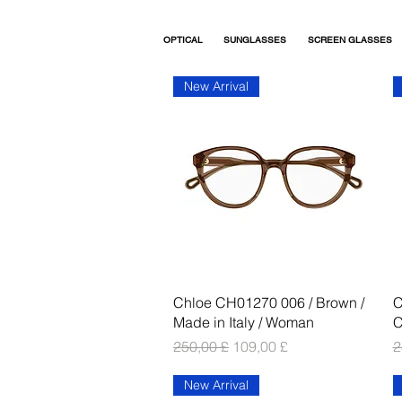
OPTICAL
SUNGLASSES
SCREEN GLASSES
New Arrival
Vista rapida
Chloe CH01270 006 / Brown /
C
Made in Italy / Woman
C
Prezzo regolare
Prezzo scontato
P
250,00 £
109,00 £
2
New Arrival