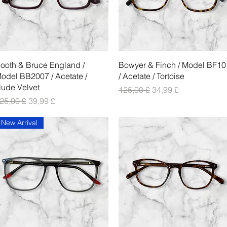
Vista rapida
Vista rapida
ooth & Bruce England /
Bowyer & Finch / Model BF10
odel BB2007 / Acetate /
/ Acetate / Tortoise
ude Velvet
Prezzo regolare
Prezzo scontato
125,00 £
34,99 £
rezzo regolare
Prezzo scontato
25,00 £
39,99 £
New Arrival