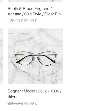
Vista rapida
Booth & Bruce England /
Acetate / 60's Style / Clear Pink
Prezzo regolare
Prezzo scontato
125,00 £
39,99 £
Vista rapida
Bogner / Model 63012 - 1000 /
Silver
Prezzo regolare
Prezzo scontato
230,00 £
49,99 £