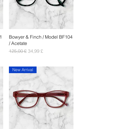
Vista rapida
1
Bowyer & Finch / Model BF104
/ Acetate
Prezzo regolare
Prezzo scontato
125,00 £
34,99 £
New Arrival