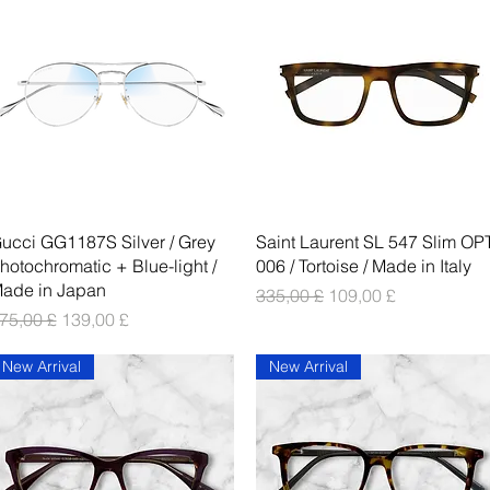
Vista rapida
Vista rapida
ucci GG1187S Silver / Grey
Saint Laurent SL 547 Slim OP
hotochromatic + Blue-light /
006 / Tortoise / Made in Italy
ade in Japan
Prezzo regolare
Prezzo scontato
335,00 £
109,00 £
rezzo regolare
Prezzo scontato
75,00 £
139,00 £
New Arrival
New Arrival