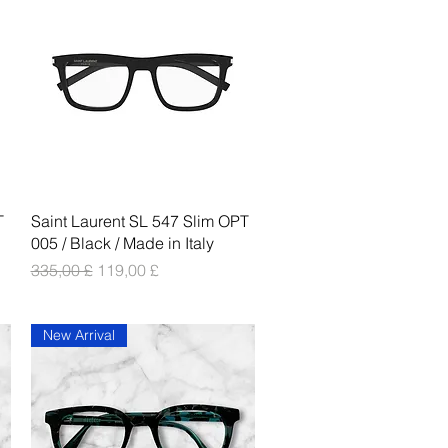
Vista rapida
T
Saint Laurent SL 547 Slim OPT
005 / Black / Made in Italy
Prezzo regolare
Prezzo scontato
335,00 £
119,00 £
New Arrival