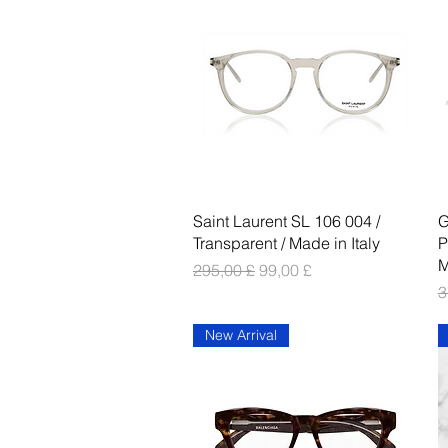
Vista rapida
Saint Laurent SL 106 004 /
G
Transparent / Made in Italy
P
M
Prezzo regolare
Prezzo scontato
295,00 £
99,00 £
P
3
New Arrival