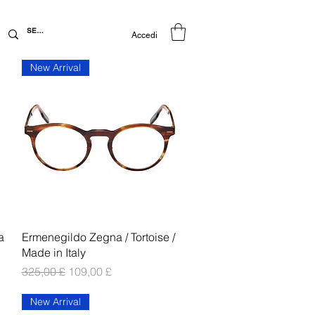
Accedi
New Arrival
Vista rapida
a
Ermenegildo Zegna / Tortoise /
Made in Italy
Prezzo regolare
Prezzo scontato
325,00 £
109,00 £
New Arrival