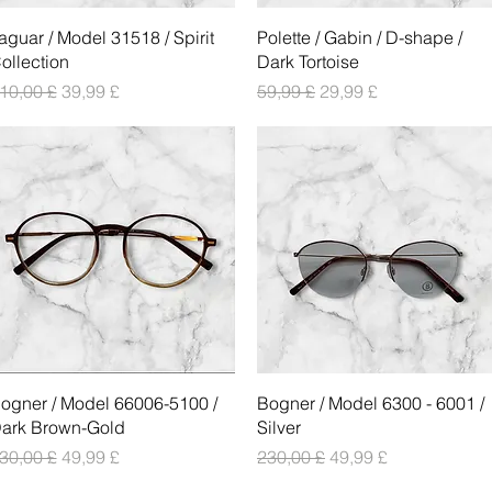
Vista rapida
Vista rapida
aguar / Model 31518 / Spirit
Polette / Gabin / D-shape /
ollection
Dark Tortoise
rezzo regolare
Prezzo scontato
Prezzo regolare
Prezzo scontato
10,00 £
39,99 £
59,99 £
29,99 £
Vista rapida
Vista rapida
ogner / Model 66006-5100 /
Bogner / Model 6300 - 6001 /
ark Brown-Gold
Silver
rezzo regolare
Prezzo scontato
Prezzo regolare
Prezzo scontato
30,00 £
49,99 £
230,00 £
49,99 £