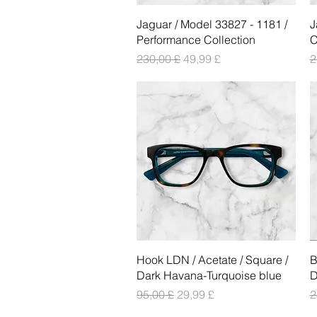
Vista rapida
Jaguar / Model 33827 - 1181 /
J
Performance Collection
C
Prezzo regolare
Prezzo scontato
P
230,00 £
49,99 £
2
Vista rapida
Hook LDN / Acetate / Square /
B
Dark Havana-Turquoise blue
D
Prezzo regolare
Prezzo scontato
P
95,00 £
29,99 £
2