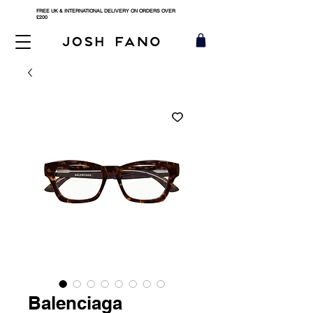
FREE UK & INTERNATIONAL DELIVERY ON ORDERS OVER
£200
Balenciaga