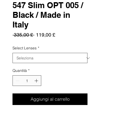
547 Slim OPT 005 /
Black / Made in
Italy
Prezzo
Prezzo
 335,00 £ 
119,00 £
regolare
scontato
Select Lenses
*
Quantità
*
Aggiungi al carrello
Summary