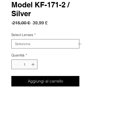
Model KF-171-2 /
Silver
Prezzo
Prezzo
 215,00 £ 
39,99 £
regolare
scontato
Select Lenses
*
Quantità
*
Aggiungi al carrello
Summary
Kristian Olsen Denmark embraces