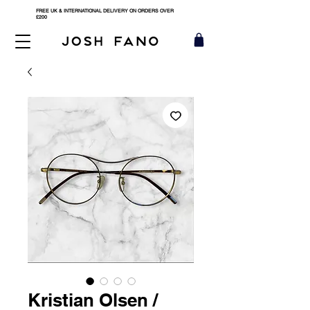
FREE UK & INTERNATIONAL DELIVERY ON ORDERS OVER
£200
Kristian Olsen /