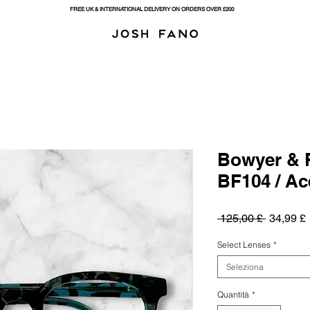
FREE UK & INTERNATIONAL DELIVERY ON ORDERS OVER £200
Bowyer & F
BF104 / Ac
Prezzo
 125,00 £ 
34,99 £
regolare
Select Lenses
*
Seleziona
Quantità
*